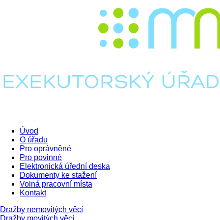
Úvod
O úřadu
Pro oprávněné
Pro povinné
Elektronická úřední deska
Dokumenty ke stažení
Volná pracovní místa
Kontakt
Dražby nemovitých věcí
Dražby movitých věcí